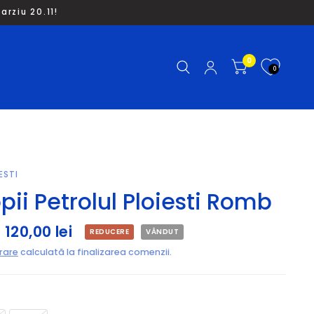
rziu 20.11!
0
0
ESTI
pii Petrolul Ploiesti Romb
120,00 lei
REDUCERE
VÂNDUT
vrare
calculată la finalizarea comenzii.