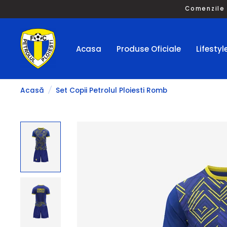
Comenzile 
Acasa
Produse Oficiale
Lifestyl
Acasă
/
Set Copii Petrolul Ploiesti Romb