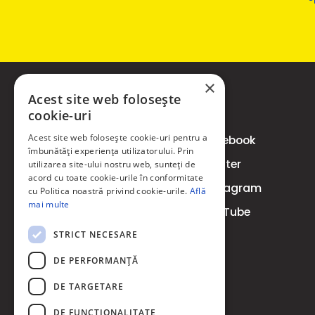
×
Acest site web folosește
Informatii Utile
SOCIAL
cookie-uri
Acest site web folosește cookie-uri pentru a
Termeni si conditii
Facebook
îmbunătăți experiența utilizatorului. Prin
Politica Cookie
Twitter
utilizarea site-ului nostru web, sunteți de
acord cu toate cookie-urile în conformitate
Contact
Instagram
cu Politica noastră privind cookie-urile.
Află
Livrare
mai multe
YouTube
Retur/Retragere din
STRICT NECESARE
contract
DE PERFORMANȚĂ
DE TARGETARE
DE FUNCŢIONALITATE