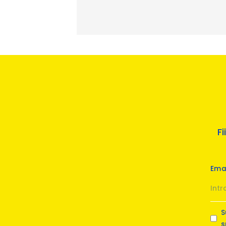
F
Ema
S
s