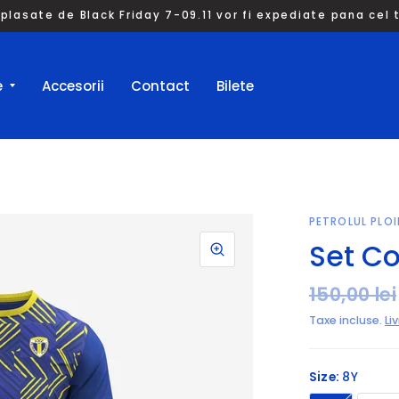
plasate de Black Friday 7-09.11 vor fi expediate pana cel ta
e
Accesorii
Contact
Bilete
PETROLUL PLOI
Set Co
150,00 lei
Taxe incluse.
Li
Size:
8Y