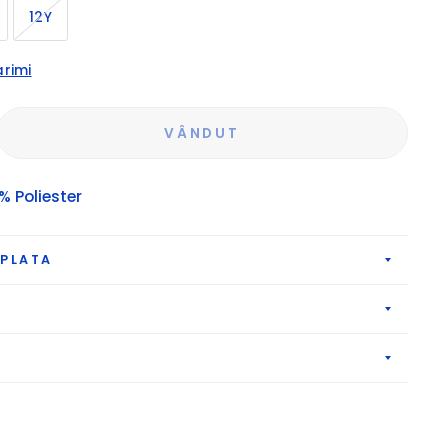
12Y
rimi
VÂNDUT
% Poliester
 PLATA