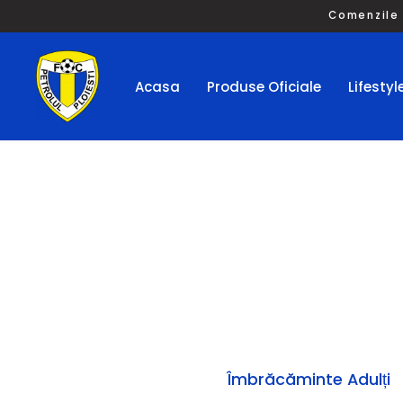
Comenzile 
Acasa
Produse Oficiale
Lifestyl
Îmbrăcăminte Adulți