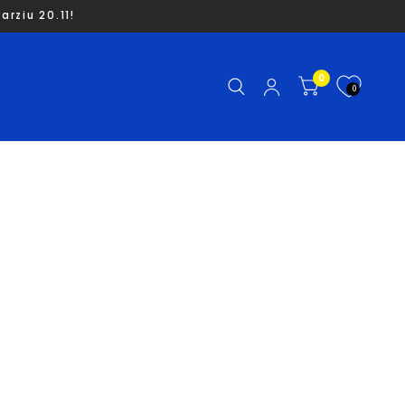
rziu 20.11!
0
0