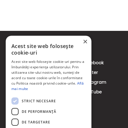
×
Acest site web folosește
Informatii Utile
SOCIAL
cookie-uri
Acest site web folosește cookie-uri pentru a
Termeni si conditii
Facebook
îmbunătăți experiența utilizatorului. Prin
Politica Cookie
Twitter
utilizarea site-ului nostru web, sunteți de
acord cu toate cookie-urile în conformitate
Contact
Instagram
cu Politica noastră privind cookie-urile.
Află
Livrare
mai multe
YouTube
Retur/Retragere din
STRICT NECESARE
contract
DE PERFORMANȚĂ
DE TARGETARE